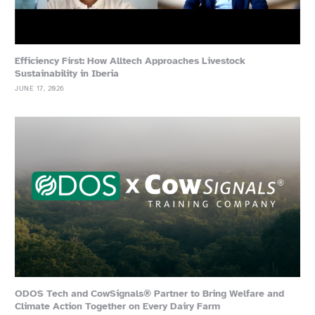
Efficiency First: How Alltech Approaches Livestock
Sustainability in Iberia
JUNE 17, 2026
ODOS Tech and CowSignals® Partner to Bring Welfare and
Climate Action Together on Every Dairy Farm